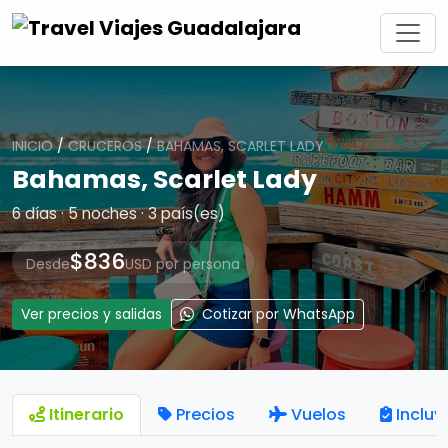
INICIO
/
CRUCEROS
/
BAHAMAS, SCARLET LADY
Bahamas, Scarlet Lady
6 días · 5 noches · 3 país(es)
$836
Desde
USD por persona
Ver precios y salidas
Cotizar por WhatsApp
Itinerario
Precios
Vuelos
Incluy