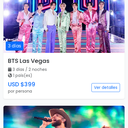
3 días
BTS Las Vegas
3 días / 2 noches
1 país(es)
USD $399
Ver detalles
por persona