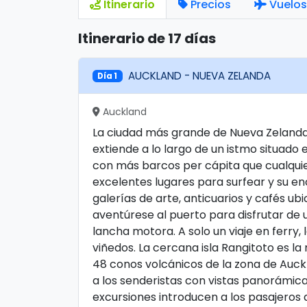
Itinerario
Precios
Vuelos
Itinerario de 17 días
AUCKLAND - NUEVA ZELANDA
Día 1
Auckland
La ciudad más grande de Nueva Zelanda,
extiende a lo largo de un istmo situado 
con más barcos per cápita que cualquie
excelentes lugares para surfear y su enc
galerías de arte, anticuarios y cafés ubi
aventúrese al puerto para disfrutar de
lancha motora. A solo un viaje en ferry,
viñedos. La cercana isla Rangitoto es l
48 conos volcánicos de la zona de Auc
a los senderistas con vistas panorámic
excursiones introducen a los pasajeros 