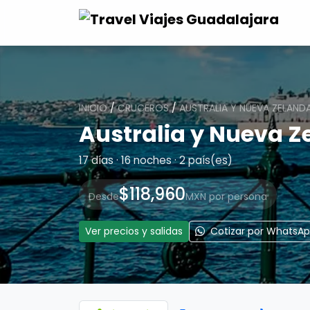
INICIO
/
CRUCEROS
/
AUSTRALIA Y NUEVA ZELAND
Australia y Nueva Z
17 días · 16 noches · 2 país(es)
$118,960
Desde
MXN por persona
Ver precios y salidas
Cotizar por WhatsA