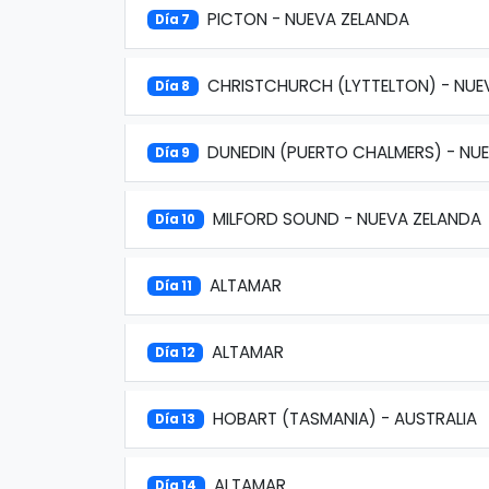
PICTON - NUEVA ZELANDA
Día 7
CHRISTCHURCH (LYTTELTON) - NUE
Día 8
DUNEDIN (PUERTO CHALMERS) - NU
Día 9
MILFORD SOUND - NUEVA ZELANDA
Día 10
ALTAMAR
Día 11
ALTAMAR
Día 12
HOBART (TASMANIA) - AUSTRALIA
Día 13
ALTAMAR
Día 14