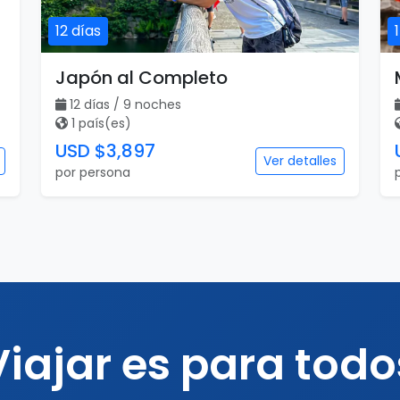
12 días
Japón al Completo
12 días / 9 noches
1 país(es)
USD $3,897
Ver detalles
por persona
Viajar es para todo