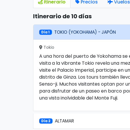
Itinerario
Precios
Vuelos
Itinerario de 10 días
TOKIO (YOKOHAMA) - JAPÓN
Día 1
Tokio
A una hora del puerto de Yokohama se e
visita a la vibrante Tokio revela una m
visite el Palacio Imperial, participe en
distrito de Ginza. Los tours también llev
Senso-ji. Muchos visitantes optan por u
para disfrutar de un paseo en barco por
una vista inolvidable del Monte Fuji.
ALTAMAR
Día 2