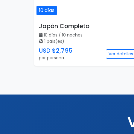
10 días
Japón Completo
10 días / 10 noches
1 país(es)
USD $2,795
Ver detalles
por persona