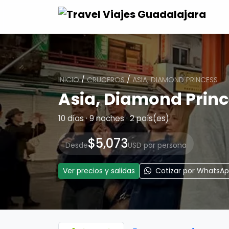
INICIO
/
CRUCEROS
/
ASIA, DIAMOND PRINCESS
Asia, Diamond Prin
10 días · 9 noches · 2 país(es)
$5,073
Desde
USD por persona
Ver precios y salidas
Cotizar por WhatsA