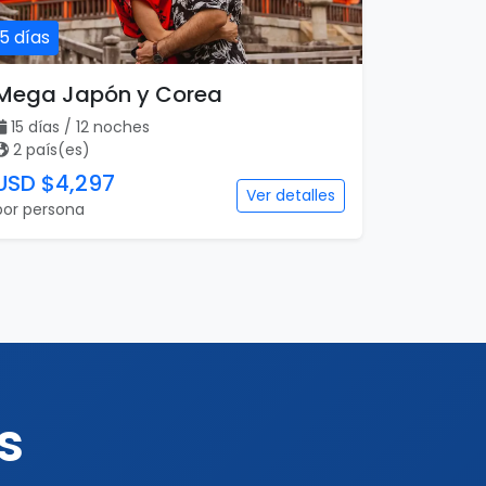
15 días
Mega Japón y Corea
15 días / 12 noches
2 país(es)
USD $4,297
Ver detalles
por persona
s