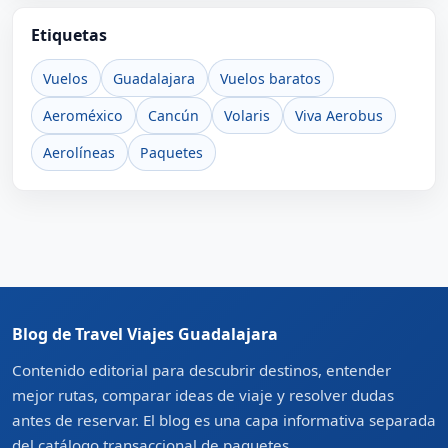
Etiquetas
Vuelos
Guadalajara
Vuelos baratos
Aeroméxico
Cancún
Volaris
Viva Aerobus
Aerolíneas
Paquetes
Blog de Travel Viajes Guadalajara
Contenido editorial para descubrir destinos, entender
mejor rutas, comparar ideas de viaje y resolver dudas
antes de reservar. El blog es una capa informativa separada
del catálogo transaccional de paquetes.